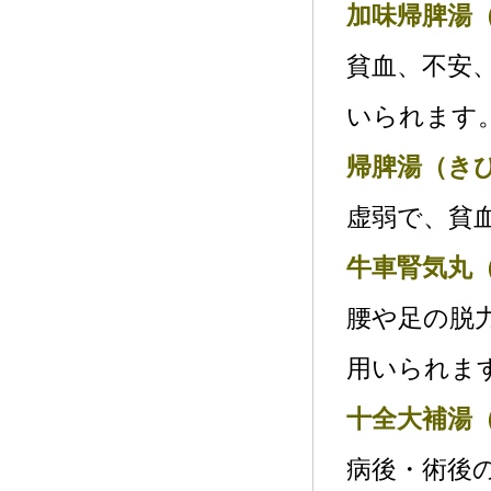
加味帰脾湯
貧血、不安
いられます
帰脾湯（き
虚弱で、貧
牛車腎気丸
腰や足の脱
用いられま
十全大補湯
病後・術後