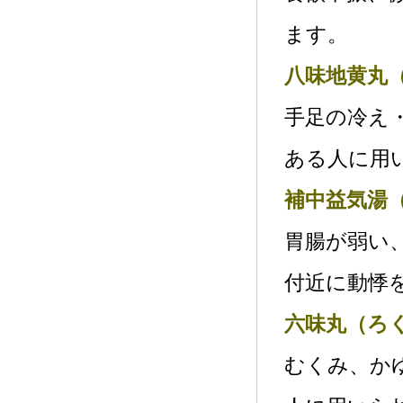
ます。
八味地黄丸
手足の冷え
ある人に用
補中益気湯
胃腸が弱い
付近に動悸
六味丸（ろ
むくみ、か