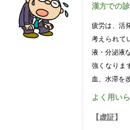
漢方での診
疲労は、活
考えられて
液・分泌液
強くなりま
血、水滞を
よく用い
【虚証】