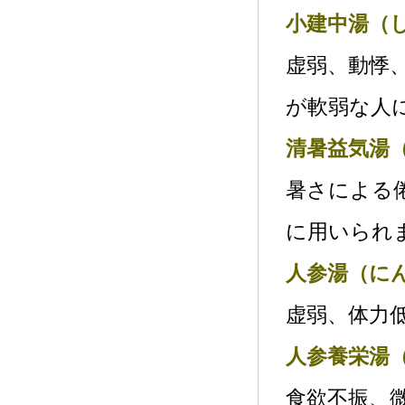
小建中湯（
虚弱、動悸
が軟弱な人
清暑益気湯
暑さによる
に用いられ
人参湯（に
虚弱、体力
人参養栄湯
食欲不振、