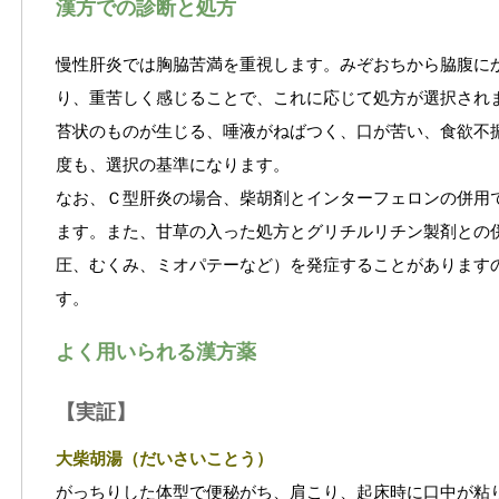
漢方での診断と処方
慢性肝炎では胸脇苦満を重視します。みぞおちから脇腹に
り、重苦しく感じることで、これに応じて処方が選択され
苔状のものが生じる、唾液がねばつく、口が苦い、食欲不
度も、選択の基準になります。
なお、Ｃ型肝炎の場合、柴胡剤とインターフェロンの併用
ます。また、甘草の入った処方とグリチルリチン製剤との
圧、むくみ、ミオパテーなど）を発症することがあります
す。
よく用いられる漢方薬
【実証】
大柴胡湯（だいさいことう）
がっちりした体型で便秘がち、肩こり、起床時に口中が粘