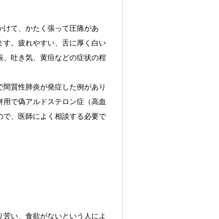
かけて、かたく張って圧痛があ
ます。疲れやすい、舌に厚く白い
振、吐き気、黄疸などの症状の程
で間質性肺炎が発症した例があり
併用で偽アルドステロン症（高血
ので、医師によく相談する必要で
り苦い、食欲がないという人によ