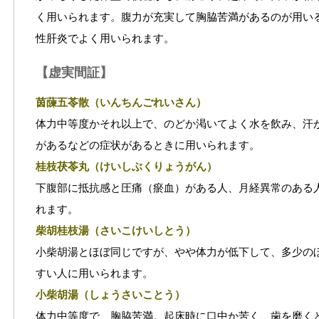
く用いられます。腹力が充実して胸脇苦満があるのが用い
性肝炎でよく用いられます。
【虚実間証】
茵蔯五苓散（いんちんごれいさん）
体力中等度かそれ以上で、のどか渇いてよく水を飲み、汗
があるなどの症状があるときに用いられます。
桂枝茯苓丸（けいしぶくりょうがん）
下腹部に抵抗感と圧痛（瘀血）がある人、月経異常のある
れます。
柴胡桂枝湯（さいこけいしとう）
小柴胡湯とほぼ同じですが、やや体力が低下して、多少の
すい人に用いられます。
小柴胡湯（しょうさいことう）
体力中等度で、胸脇苦満。起床時に口中か苦く、歯を磨く