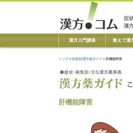
症
漢
漢方入門講座
教えて漢
トップ
症状別/漢方薬ガイド
肝機能障害
肝機能障害