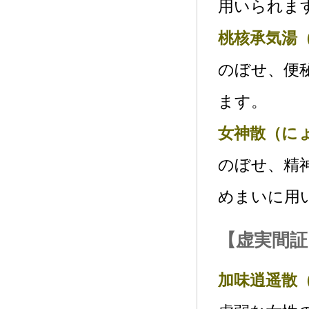
用いられま
桃核承気湯
のぼせ、便
ます。
女神散（に
のぼせ、精
めまいに用
【虚実間証
加味逍遥散