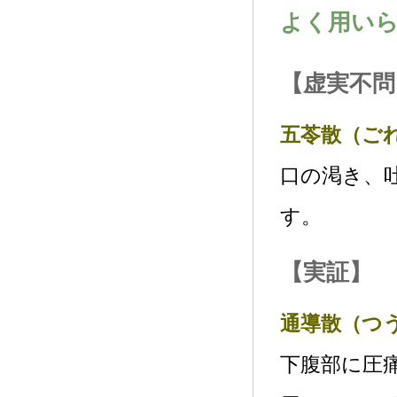
よく用い
【虚実不問
五苓散（ご
口の渇き、
す。
【実証】
通導散（つ
下腹部に圧