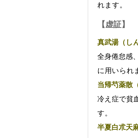
れます。
【虚証】
真武湯（し
全身倦怠感
に用いられ
当帰芍薬散
冷え症で貧
す。
半夏白朮天