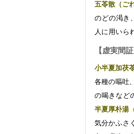
五苓散（ご
のどの渇き
人に用いら
【虚実間証
小半夏加茯
各種の嘔吐
の喝きなど
半夏厚朴湯
気分かふさ