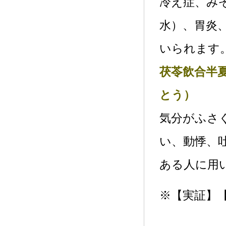
冷え症、み
水）、胃炎
いられます
茯苓飲合半
とう）
気分がふさ
い、動悸、
ある人に用
※【実証】