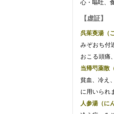
心・嘔吐、
【虚証】
呉茱萸湯（
みぞおち付
おこる頭痛
当帰芍薬散
貧血、冷え
に用いられ
人参湯（に