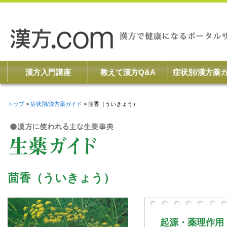
漢方入門講座
教えて漢方Q&A
症状別/漢方薬
トップ
症状別/漢方薬ガイド
茴香（ういきょう）
茴香（ういきょう）
起源・薬理作用