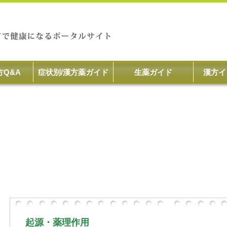
方Q&A
症状別/漢方薬ガイド
生薬ガイド
漢方イ
起源・薬理作用