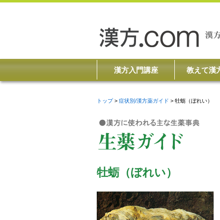
漢方入門講座
教えて漢
トップ
症状別/漢方薬ガイド
牡蛎（ぼれい）
牡蛎（ぼれい）