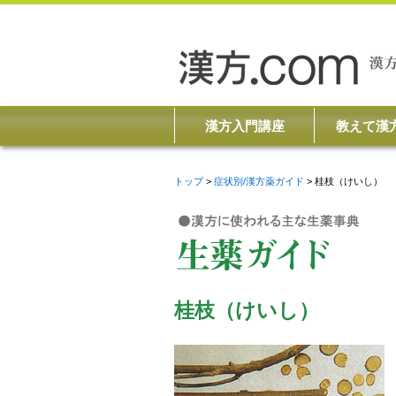
漢方入門講座
教えて漢
トップ
症状別/漢方薬ガイド
桂枝（けいし）
桂枝（けいし）