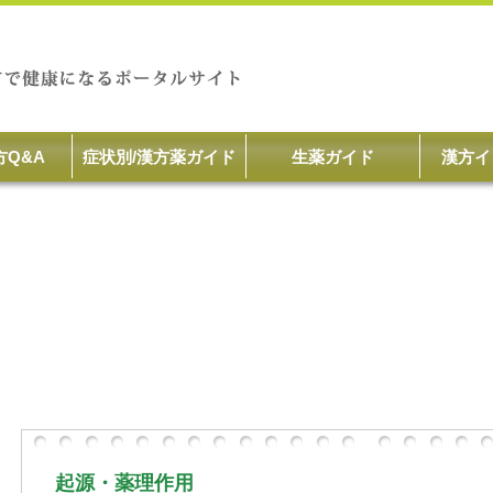
方Q&A
症状別/漢方薬ガイド
生薬ガイド
漢方イ
起源・薬理作用