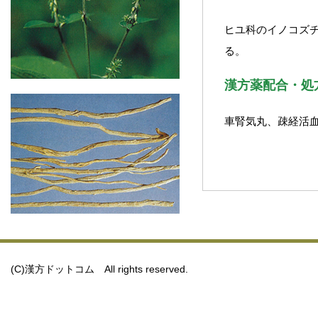
ヒユ科のイノコズ
る。
漢方薬配合・処
車腎気丸、疎経活
(C)漢方ドットコム All rights reserved.