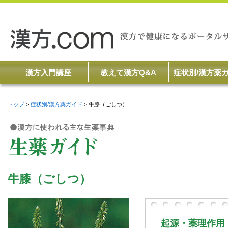
漢方入門講座
教えて漢方Q&A
症状別/漢方薬
トップ
症状別/漢方薬ガイド
牛膝（ごしつ）
牛膝（ごしつ）
起源・薬理作用