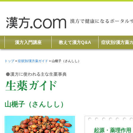
漢方入門講座
教えて漢方Q&A
症状別/漢方薬
トップ
症状別/漢方薬ガイド
山梔子（さんしし）
山梔子（さんしし）
起源・薬理作用