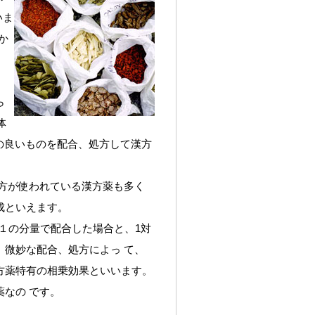
いま
か
ら
体
その良いものを配合、処方して漢方
の処方が使われている漢方薬も多く
成といえます。
１の分量で配合した場合と、1対
、微妙な配合、処方によっ て、
方薬特有の相乗効果といいます。
なの です。