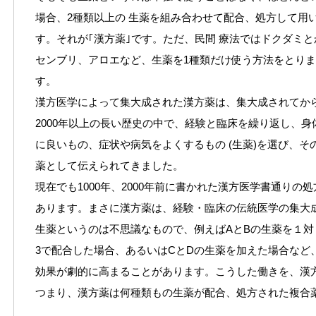
場合、2種類以上の 生薬を組み合わせて配合、処方して用
す。それが｢漢方薬｣です。ただ、民間 療法ではドクダミと
センブリ、アロエなど、生薬を1種類だけ使う方法をとりま
す。
漢方医学によって集大成された漢方薬は、集大成されてか
2000年以上の長い歴史の中で、経験と臨床を繰り返し、身
に良いもの、症状や病気をよくするもの (生薬)を選び、
薬として伝えられてきました。
現在でも1000年、2000年前に書かれた漢方医学書通り
あります。まさに漢方薬は、経験・臨床の伝統医学の集大
生薬というのは不思議なもので、例えばAとBの生薬を１対
3で配合した場合、あるいはCとDの生薬を加えた場合など
効果が劇的に高まることがあります。こうした働きを、漢
つまり、漢方薬は何種類もの生薬が配合、処方された複合薬