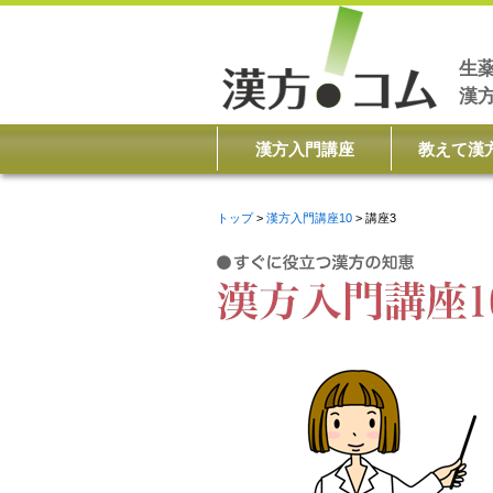
生
漢
漢方入門講座
教えて漢
トップ
漢方入門講座10
講座3